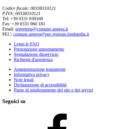
Codice fiscale: 00338310121
P.IVA: 00338310121
Tel: +39 0331 930168
Fax: +39 0331 960 181
Email:
segreteria@comune.angera.it
PEC:
comune.angera@pec.regione.lombardia.it
Leggi le FAQ
Prenotazione appuntamento
Segnalazione disservizio
Richiesta d'assistenza
Amministrazione trasparente
Informativa privacy
Note legali
Dichiarazione di accessibilità
Piano di miglioramento del sito e dei servizi
Seguici su