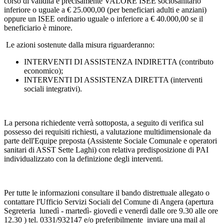
corso di validità e precisamente VALORE ISEE sociosanitario
inferiore o uguale a € 25.000,00 (per beneficiari adulti e anziani)
oppure un ISEE ordinario uguale o inferiore a € 40.000,00 se il
beneficiario è minore.
Le azioni sostenute dalla misura riguarderanno:
INTERVENTI DI ASSISTENZA INDIRETTA (contributo
economico);
INTERVENTI DI ASSISTENZA DIRETTA (interventi
sociali integrativi).
La persona richiedente verrà sottoposta, a seguito di verifica sul
possesso dei requisiti richiesti, a valutazione multidimensionale da
parte dell'Equipe preposta (Assistente Sociale Comunale e operatori
sanitari di ASST Sette Laghi) con relativa predisposizione di PAI
individualizzato con la definizione degli interventi.
Per tutte le informazioni consultare il bando distrettuale allegato o
contattare l'Ufficio Servizi Sociali del Comune di Angera (apertura
Segreteria lunedì - martedì- giovedì e venerdì dalle ore 9.30 alle ore
12.30 ) tel. 0331/932147 e/o preferibilmente inviare una mail al