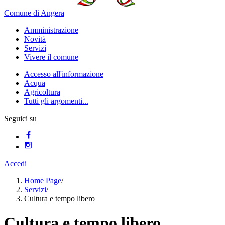
Comune di Angera
Amministrazione
Novità
Servizi
Vivere il comune
Accesso all'informazione
Acqua
Agricoltura
Tutti gli argomenti...
Seguici su
Accedi
Home Page
/
Servizi
/
Cultura e tempo libero
Cultura e tempo libero