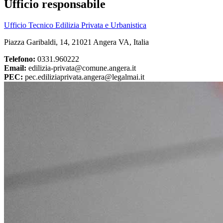
Ufficio responsabile
Ufficio Tecnico Edilizia Privata e Urbanistica
Piazza Garibaldi, 14, 21021 Angera VA, Italia
Telefono:
0331.960222
Email:
edilizia-privata@comune.angera.it
PEC:
pec.ediliziaprivata.angera@legalmai.it