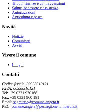
Tributi, finanze e contravvenzioni
Salute, benessere e assistenza
Autorizzazioni
Agricoltura e pesca
Novità
Notizie
Comunicati
Avvisi
Vivere il comune
Luoghi
Contatti
Codice fiscale: 00338310121
P.IVA: 00338310121
Tel: +39 0331 930168
Fax: +39 0331 960 181
Email:
segreteria@comune.angera.it
PEC:
comune.angera@pec.regione.lombardia.it