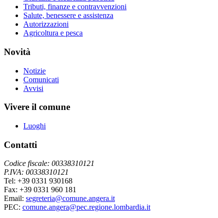
Tributi, finanze e contravvenzioni
Salute, benessere e assistenza
Autorizzazioni
Agricoltura e pesca
Novità
Notizie
Comunicati
Avvisi
Vivere il comune
Luoghi
Contatti
Codice fiscale: 00338310121
P.IVA: 00338310121
Tel: +39 0331 930168
Fax: +39 0331 960 181
Email:
segreteria@comune.angera.it
PEC:
comune.angera@pec.regione.lombardia.it