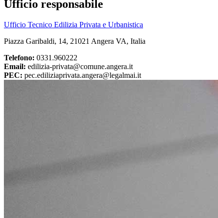
Ufficio responsabile
Ufficio Tecnico Edilizia Privata e Urbanistica
Piazza Garibaldi, 14, 21021 Angera VA, Italia
Telefono:
0331.960222
Email:
edilizia-privata@comune.angera.it
PEC:
pec.ediliziaprivata.angera@legalmai.it