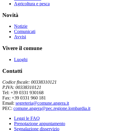
Agricoltura e pesca
Novità
Notizie
Comunicati
Avvisi
Vivere il comune
Luoghi
Contatti
Codice fiscale: 00338310121
P.IVA: 00338310121
Tel: +39 0331 930168
Fax: +39 0331 960 181
Email:
segreteria@comune.angera.it
PEC:
comune.angera@pec.regione.lombardia.it
Leggi le FAQ
Prenotazione appuntamento
Segnalazione disservizio